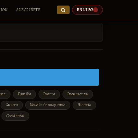
SIÓN
SUSCRÍBETE
EN VIVO
nce
Familia
Drama
Documental
Guerra
Novela de suspense
Historia
Occidental