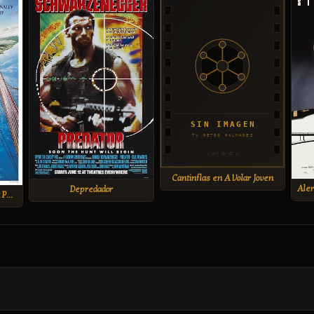
Cantinflas en A Volar Joven
Depredador
Agente 007 en Panorama Para Matar