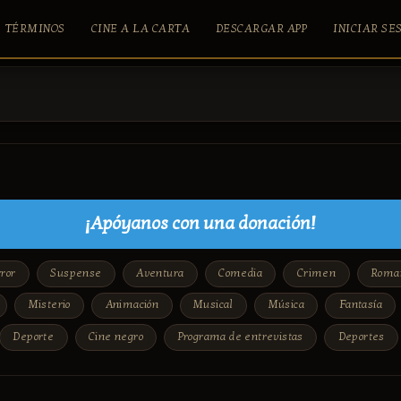
TÉRMINOS
CINE A LA CARTA
DESCARGAR APP
INICIAR SE
¡Apóyanos con una donación!
ror
Suspense
Aventura
Comedia
Crimen
Roma
Misterio
Animación
Musical
Música
Fantasía
Deporte
Cine negro
Programa de entrevistas
Deportes