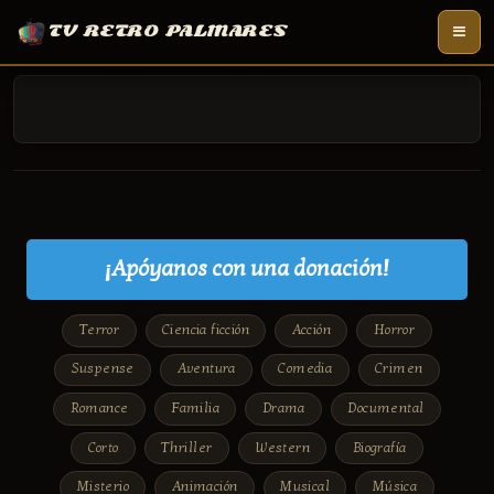
TV RETRO PALMARES
¡Apóyanos con una donación!
Terror
Ciencia ficción
Acción
Horror
Suspense
Aventura
Comedia
Crimen
Romance
Familia
Drama
Documental
Corto
Thriller
Western
Biografía
Misterio
Animación
Musical
Música