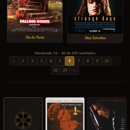
Dia de Furia
Días Extraños
Mostrando 51 – 60 de 229 resultados
‹
1
2
3
4
5
6
7
8
9
10
…
22
23
›