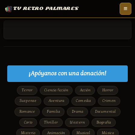
TV RETRO PALMARES
¡Apóyanos con una donación!
Terror
Ciencia ficción
Acción
Horror
Suspense
Aventura
Comedia
Crimen
Romance
Familia
Drama
Documental
Corto
Thriller
Western
Biografía
Misterio
Animación
Musical
Música