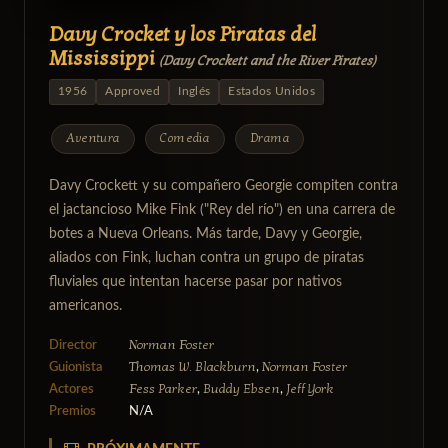
Davy Crocket y los Piratas del
Mississippi
(Davy Crockett and the River Pirates)
1956
Approved
Inglés
Estados Unidos
Aventura
Comedia
Drama
Davy Crockett y su compañero Georgie compiten contra
el jactancioso Mike Fink ("Rey del río") en una carrera de
botes a Nueva Orleans. Más tarde, Davy y Georgie,
aliados con Fink, luchan contra un grupo de piratas
fluviales que intentan hacerse pasar por nativos
americanos.
Norman Foster
Director
Thomas W. Blackburn
Norman Foster
Guionista
,
Fess Parker
Buddy Ebsen
Jeff York
Actores
,
,
Premios
N/A