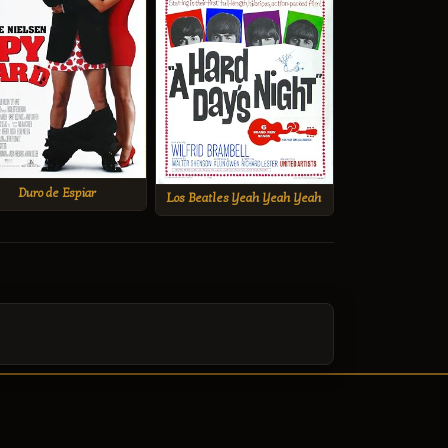
Duro de Espiar
Los Beatles Yeah Yeah Yeah