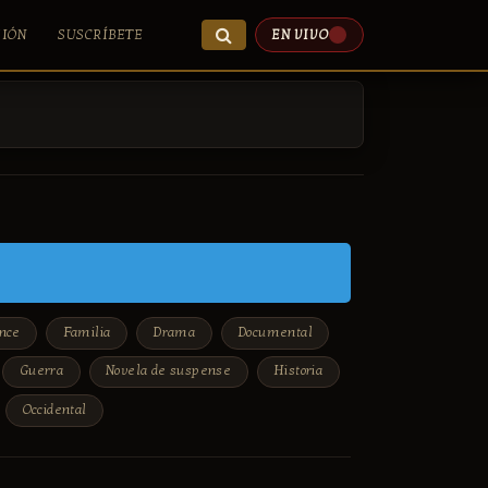
SIÓN
SUSCRÍBETE
EN VIVO
nce
Familia
Drama
Documental
Guerra
Novela de suspense
Historia
Occidental