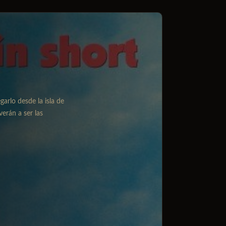
arlo desde la isla de
erán a ser las