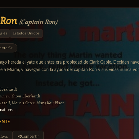
 Ron
(Captain Ron)
nglés
Estados Unidos
omedia
ago hereda el yate que antes era propiedad de Clark Gable. Deciden naveg
 a Miami, y navegan con la ayuda del capitán Ron y sus vidas nunca volv
Eberhardt
Dwyer
Thom Eberhardt
,
ussell
Martin Short
Mary Kay Place
,
,
nations
ENTE
torio
Compartir