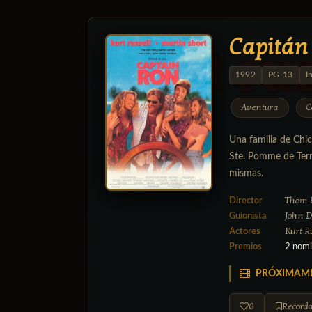
Capitán
1992
PG-13
I
Aventura
C
Una familia de Chic
Ste. Pomme de Terre
mismas.
Thom 
Director
John 
Guionista
Kurt R
Actores
Premios
2 nomi
PRÓXIMAM
0
Recorda