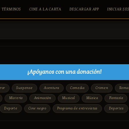
TÉRMINOS
CINE A LA CARTA
DESCARGAR APP
INICIAR SE
¡Apóyanos con una donación!
ror
Suspense
Aventura
Comedia
Crimen
Roma
Misterio
Animación
Musical
Música
Fantasía
Deporte
Cine negro
Programa de entrevistas
Deportes