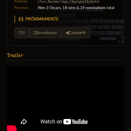
Cher
Nicolas Cage
Olympia Dukakis
Actores
,
,
Premios
Won 3 Oscars. 18 wins & 19 nominations total
PRÓXIMAMENTE
0
Recordatorio
Compartir
Trailer