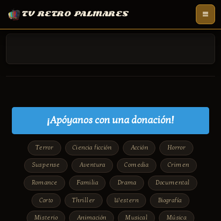
TV RETRO PALMARES
¡Apóyanos con una donación!
Terror
Ciencia ficción
Acción
Horror
Suspense
Aventura
Comedia
Crimen
Romance
Familia
Drama
Documental
Corto
Thriller
Western
Biografía
Misterio
Animación
Musical
Música