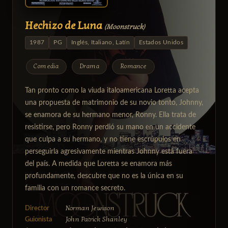
Hechizo de Luna
(Moonstruck)
1987
PG
Inglés, Italiano, Latín
Estados Unidos
Comedia
Drama
Romance
Tan pronto como la viuda italoamericana Loretta acepta
una propuesta de matrimonio de su novio tonto, Johnny,
se enamora de su hermano menor, Ronny. Ella trata de
resistirse, pero Ronny perdió su mano en un accidente
que culpa a su hermano, y no tiene escrúpulos en
perseguirla agresivamente mientras Johnny está fuera
del país. A medida que Loretta se enamora más
profundamente, descubre que no es la única en su
familia con un romance secreto.
Norman Jewison
Director
John Patrick Shanley
Guionista