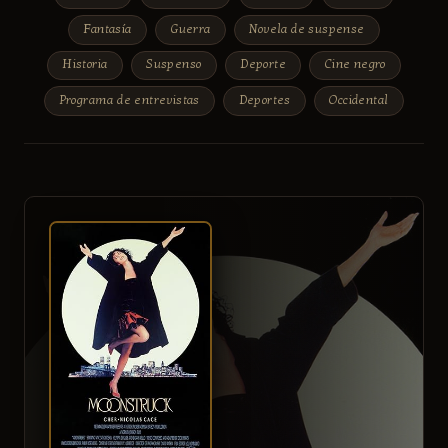
Fantasía
Guerra
Novela de suspense
Historia
Suspenso
Deporte
Cine negro
Programa de entrevistas
Deportes
Occidental