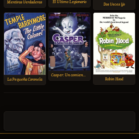
El Ultimo Legionario
Mentiras Verdaderas
Dos Veces Yo
Casper: Un comienzo animado
Robin Hood
La Pequeña Coronela