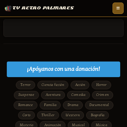
TV RETRO PALMARES
¡Apóyanos con una donación!
Terror
Ciencia ficción
Acción
Horror
Suspense
Aventura
Comedia
Crimen
Romance
Familia
Drama
Documental
Corto
Thriller
Western
Biografía
Misterio
Animación
Musical
Música